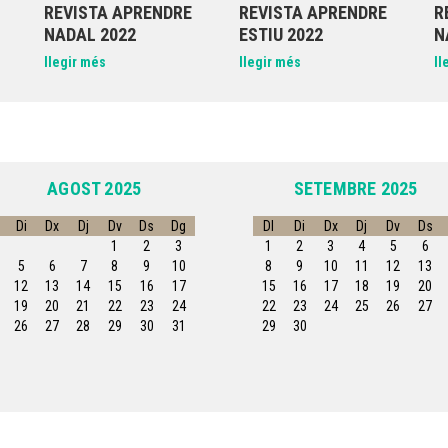
REVISTA APRENDRE
REVISTA APRENDRE
R
NADAL 2022
ESTIU 2022
N
llegir més
llegir més
ll
AGOST 2025
SETEMBRE 2025
Di
Dx
Dj
Dv
Ds
Dg
Dl
Di
Dx
Dj
Dv
Ds
1
2
3
1
2
3
4
5
6
5
6
7
8
9
10
8
9
10
11
12
13
12
13
14
15
16
17
15
16
17
18
19
20
19
20
21
22
23
24
22
23
24
25
26
27
26
27
28
29
30
31
29
30