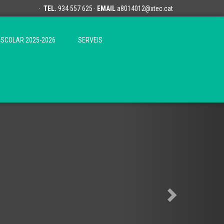
·
TEL.
934 557 625 ·
EMAIL
a8014012@xtec.cat
ESCOLAR 2025-2026
SERVEIS
Next